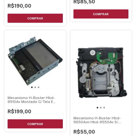
Flat Cable E Tela Retratil
R$85,50
R$190,00
Mecanismo H-Buster Hbd-
9510Av Montado C/ Tela E
Chassi
R$199,00
Mecanismo H-Buster Hbd-
9650Avn Hbd-9550Av S/
Leitor Dl-08Ha-Ze-040
R$55,00