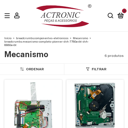
0
Início
>
breadcrumbs.componentes-eletronicos
>
Mecanismo
>
breadcrumbs.mecanismo-completo-pionner-dvh-7780avbt-dvh-
8880avbt
Mecanismo
6 produtos
ORDENAR
FILTRAR