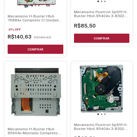
Mecanismo Positron Sp6111 H-
Buster Hbd-9540Av 3-B322-
Mecanismo H-Buster Hbd-
0472-R0-00 Completo C/
7688Av Completo C/ Unidade
Unidade Optica
Optica Hop1200W
R$85,50
-
0
%
OFF
R$140,63
R$140,63
Mecanismo Positron Sp6111 H-
Buster Hbd-9540Av 3-B322-
Mecanismo H-Buster Hbd-
0472-R0-00 Completo C/
9560Av Montado Completo C/
Unidade Optica