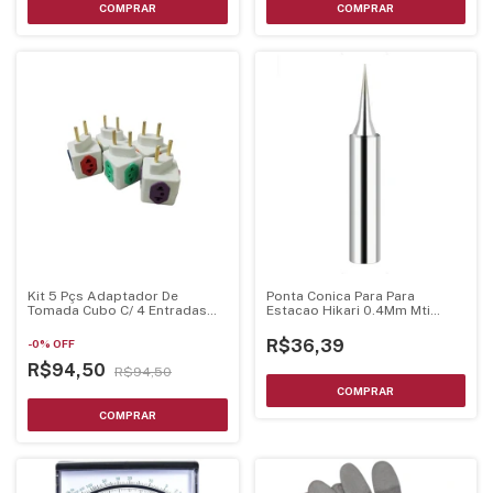
Kit 5 Pçs Adaptador De
Ponta Conica Para Para
Tomada Cubo C/ 4 Entradas
Estacao Hikari 0.4Mm Mti
Bivolt
21J056
R$36,39
-
0
%
OFF
R$94,50
R$94,50