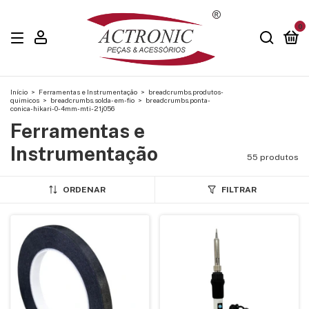
0
Início
>
Ferramentas e Instrumentação
>
breadcrumbs.produtos-
quimicos
>
breadcrumbs.solda-em-fio
>
breadcrumbs.ponta-
conica-hikari-0-4mm-mti-21j056
Ferramentas e
Instrumentação
55 produtos
ORDENAR
FILTRAR