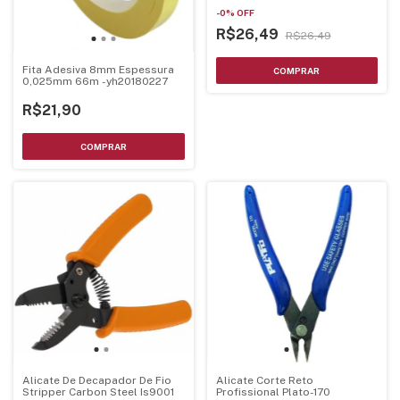
-
0
%
OFF
R$26,49
R$26,49
Fita Adesiva 8mm Espessura
0,025mm 66m -yh20180227
R$21,90
Alicate De Decapador De Fio
Alicate Corte Reto
Stripper Carbon Steel Is9001
Profissional Plato-170