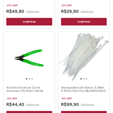
-
17
%
OFF
-
0
%
OFF
R$49,80
R$29,90
R$60,00
R$29,90
Alicate Universal Corte
Abraçadeira De Nylon 3,0Mm
Justinlau 170 Pliers Verde
X 15Cm 500 Pçs Mjr49263403
-
0
%
OFF
-
0
%
OFF
R$44,40
R$99,90
R$44,40
R$99,90