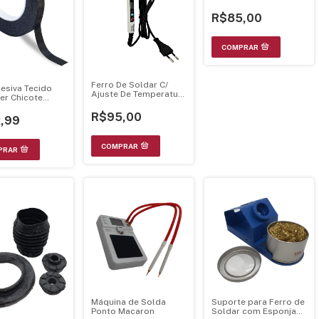
Interna Preto
R$85,00
Ferro De Soldar C/
desiva Tecido
Ajuste De Temperatura
ter Chicote
Digital 60W 80W -
nica 10Mm X
Bivolts
R$95,00
,99
Máquina de Solda
Suporte para Ferro de
Ponto Macaron
Soldar com Esponja