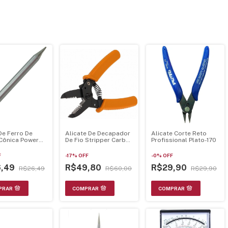
De Ferro De
Alicate De Decapador
Alicate Corte Reto
Cônica Power
De Fio Stripper Carbon
Profissional Plato-170
 21K203
Steel Is9001
F
-
17
%
OFF
-
0
%
OFF
6,49
R$49,80
R$29,90
R$26,49
R$60,00
R$29,90