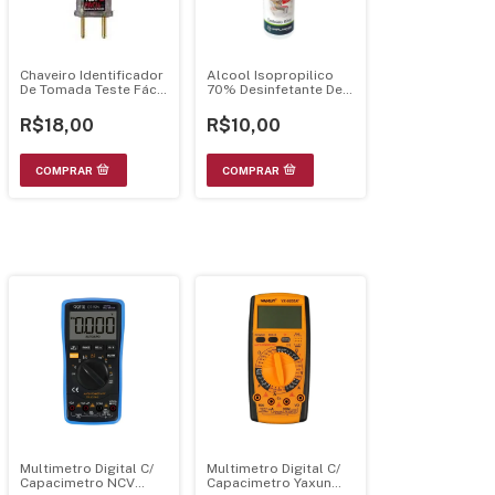
Chaveiro Identificador
Alcool Isopropilico
De Tomada Teste Fácil
70% Desinfetante De
110/220V
Uso Geral 60ml
Implastec
R$18,00
R$10,00
Multimetro Digital C/
Multimetro Digital C/
Capacimetro NCV
Capacimetro Yaxun