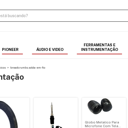
FERRAMENTAS E
PIONEER
ÁUDIO E VIDEO
INSTRUMENTAÇÃO
icos
>
breadcrumbs.solda-em-fio
ntação
Globo Metalico Para
Microfone Com Tela