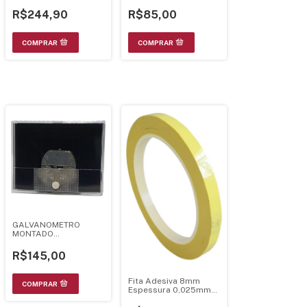
Temperatura -
YX-9205A+
Sunshine
R$244,90
R$85,00
GALVANOMETRO
MONTADO
MULTIMOTRO ICEL SK-
20
R$145,00
Fita Adesiva 8mm
Espessura 0,025mm
66m -yh20180227