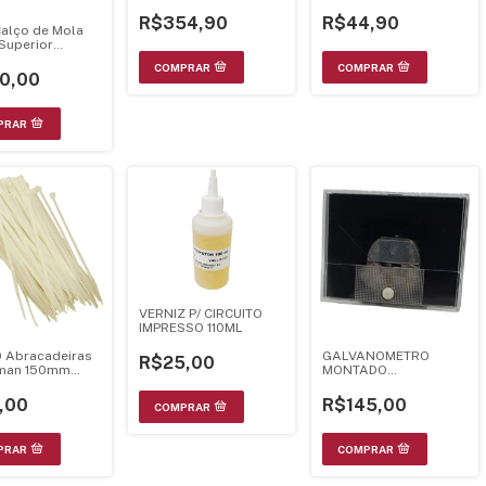
Yaxun YX-V1
R$354,90
R$44,90
Calço de Mola
Superior
ra
0,00
VERNIZ P/ CIRCUITO
IMPRESSO 110ML
0 Abracadeiras
GALVANOMETRO
R$25,00
rman 150mm
MONTADO
Enforca Gato
MULTIMETRO ICEL
KAISE SK-110
,00
R$145,00