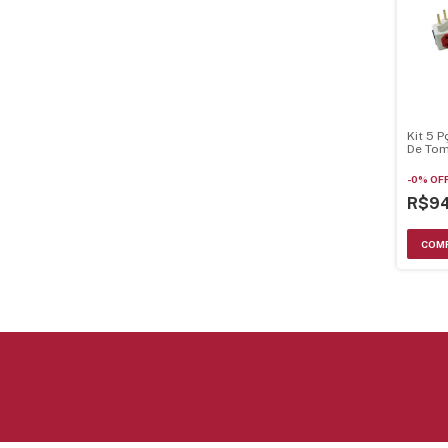
Kit 5 
De Tom
Entrad
-
0
%
OF
R$9