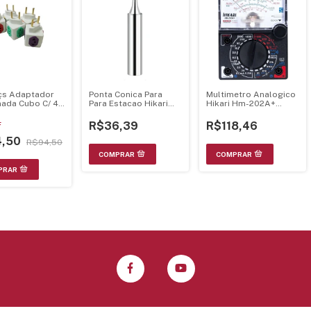
Pçs Adaptador
Ponta Conica Para
Multimetro Analogico
ada Cubo C/ 4
Para Estacao Hikari
Hikari Hm-202A+
as Bivolt
0.4Mm Mti 21J056
21N077
R$36,39
R$118,46
F
4,50
R$94,50