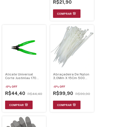
R$21,90
Alicate Universal
Abraçadeira De Nylon
Corte Justinlau 170
3,0Mm X 15Cm 500
Pliers Verde
Pçs Mjr49263403
-
0
%
OFF
-
0
%
OFF
R$44,40
R$99,90
R$44,40
R$99,90