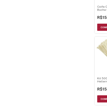
Coifa 
Bucha 
Diantei
R$15
Kit 50
Helle
3.5mm 
R$15