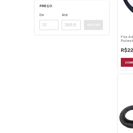
PREÇO
De
Até
APLICAR
Fita A
Polies
Eletrô
30M
R$22