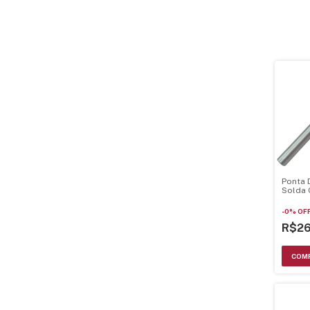
Ponta 
Solda 
40 Cj4
-
0
%
OF
R$2