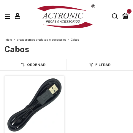
0
Início
>
breadcrumbs.produtos-e-acessorios
>
Cabos
Cabos
ORDENAR
FILTRAR