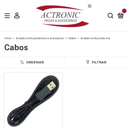
0
Início
>
breadcrumbs.produtos-e-acessorios
>
Cabos
>
breadcrumbs.cabo-rca
Cabos
ORDENAR
FILTRAR