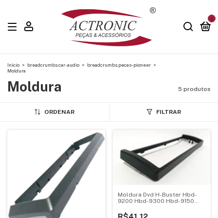
0
Início
>
breadcrumbs.car-audio
>
breadcrumbs.pecas-pioneer
>
Moldura
Moldura
5 produtos
ORDENAR
FILTRAR
Moldura Dvd H-Buster Hbd-
9200 Hbd-9300 Hbd-9150
Hbd-7688 Hbd-6680
R$41,12