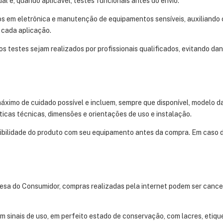
l e, quando aplicável, testes funcionais antes do envio.
s em eletrônica e manutenção de equipamentos sensíveis, auxiliando c
 cada aplicação.
s testes sejam realizados por profissionais qualificados, evitando dan
ximo de cuidado possível e incluem, sempre que disponível, modelo da
icas técnicas, dimensões e orientações de uso e instalação.
ibilidade do produto com seu equipamento antes da compra. Em caso de
sa do Consumidor, compras realizadas pela internet podem ser cancela
em sinais de uso, em perfeito estado de conservação, com lacres, etiqu