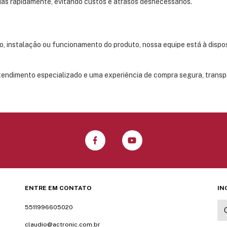
das rapidamente, evitando custos e atrasos desnecessários.
o, instalação ou funcionamento do produto, nossa equipe está à dispo
tendimento especializado e uma experiência de compra segura, transpa
ENTRE EM CONTATO
IN
5511996605020
claudio@actronic.com.br