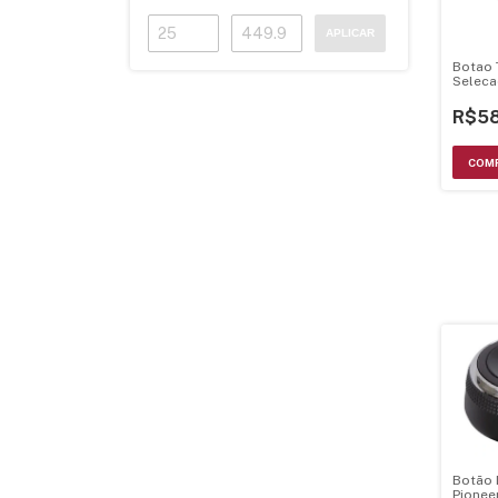
APLICAR
Botao 
Seleca
Pione
- Xac7
R$58
Botão 
Pionee