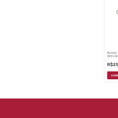
Botao 
DEH-16
YAC501
R$25