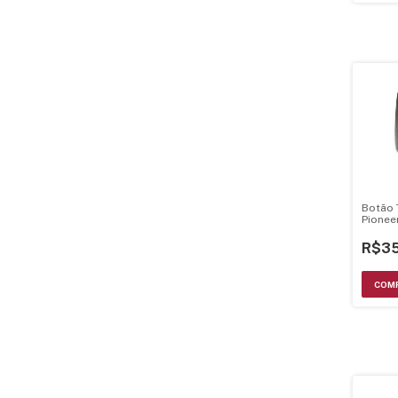
Botão 
Pionee
R$35