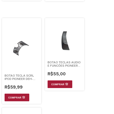
BOTAO TECLAS AUDIO
E FUNCÕES PIONEER
DEH-30MP - YXA5144
R$55,00
BOTAO TECLA SCRL
IPOD PIONEER DEH-
P4080UB DEH-
P4050UB DEH-
R$59,99
P4000UB - YXA5324