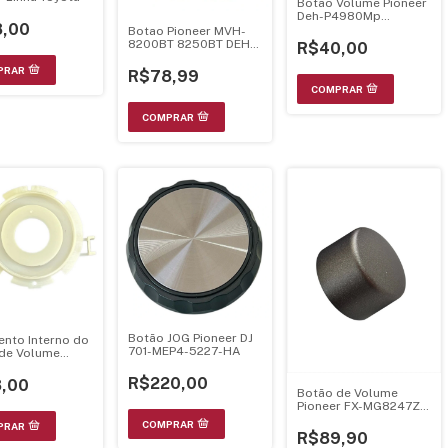
Botao Volume Pioneer
Deh-P4980Mp
,00
P4950Mp Deh-P40Mp
Botao Pioneer MVH-
30Mp Cromado -
8200BT 8250BT DEH-
R$40,00
Yaa5008
8300BT 8350BT DEH-
5280SD CXE2574
R$78,99
Botão JOG Pioneer DJ
nto Interno do
701-MEP4-5227-HA
de Volume
r DEH-2080MP /
50MP / DEH-
R$220,00
,00
P – YNS5255
Botão de Volume
Pioneer FX-MG8247ZT
– Lexus ES330
R$89,90