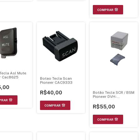
Tecla Asl Mute
r Cac8625
Botao Tecla Scan
Pioneer CAC9333
,00
R$40,00
Botão Tecla SCR / BSM
Pioneer DVH-
8780AVBT -
141230505199017
R$55,00