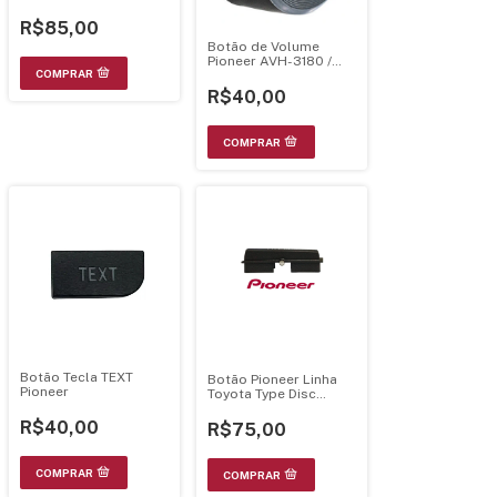
R$85,00
Botão de Volume
Pioneer AVH-3180 /
AVH-3880 / AVH-4880
/ AVH-3580 –
R$40,00
141230514243017
Botão Tecla TEXT
Botão Pioneer Linha
Pioneer
Toyota Type Disc
Cac9346
R$40,00
R$75,00