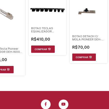
BOTAO TECLAS
EQUALIZADOR
PIONEER DEQ-7600
BOTAO DETACH C/
R$410,00
MOLA PIONEER DEH-
P6900IB DEH-
P6000UB DVH-
R$70,00
Tecla Pioneer
P4150UB
00R DEH-1600 -
1
,00