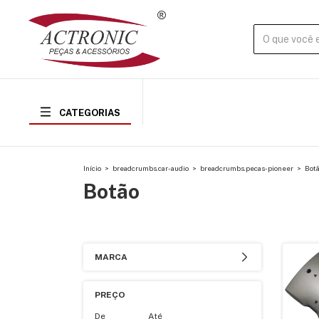
CATEGORIAS
Início
>
breadcrumbs.car-audio
>
breadcrumbs.pecas-pioneer
>
Bot
Botão
MARCA
PREÇO
De
Até