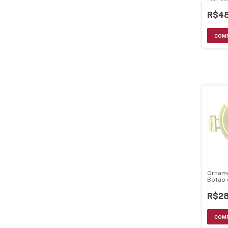
R$48
Orname
Botão 
Pionee
DEH-20
R$28
2000M