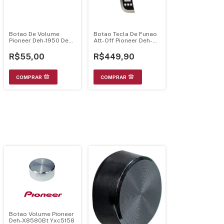
Botao De Volume
Botao Tecla De Funao
Pioneer Deh-1950 Deh-
Att-Off Pioneer Deh-
1900R Deh-1920R Deh-
P1Y Deh-P8Mp
1980Mpg
R$55,00
R$449,90
Botao Volume Pioneer
Deh-X8580Bt Yxc5158