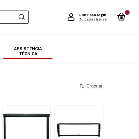
0
Olá!
Faça login
Ou cadastre-se
ASSISTÊNCIA
TÉCNICA
Ordenar