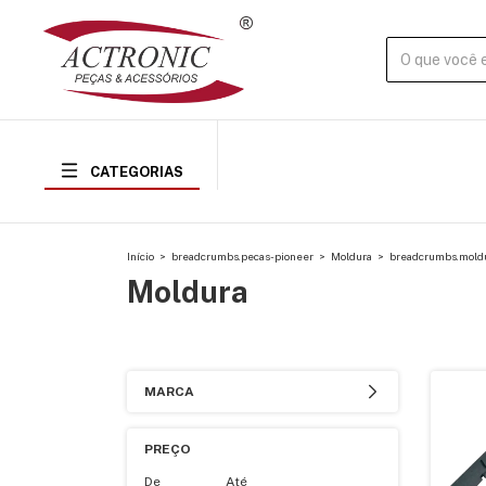
CATEGORIAS
Início
>
breadcrumbs.pecas-pioneer
>
Moldura
>
breadcrumbs.mold
Moldura
MARCA
PREÇO
De
Até