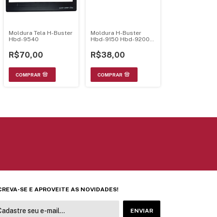
Moldura Tela H-Buster
Moldura H-Buster
Hbd-9540
Hbd-9150 Hbd-9200
Hbd-9210 Hbd-
9350Av
R$70,00
R$38,00
CREVA-SE E APROVEITE AS NOVIDADES!