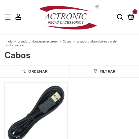
0
Início
>
breadcrumbs.pecas-pioneer
>
Cabos
>
breadcrumbs.cabo-usb-deh-
p5ub-pioneer
Cabos
ORDENAR
FILTRAR